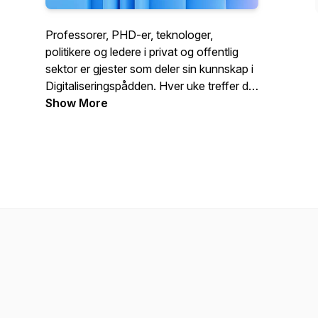
Professorer, PHD-er, teknologer,
politikere og ledere i privat og offentlig
sektor er gjester som deler sin kunnskap i
Digitaliseringspådden. Hver uke treffer du
en ny gjest som gir deg ny kunnskap om
Show More
digitalisering. Programlederne er Jens
Christian Bang og Dag Rustad blander
seg inn i samtalen og stiller de
spørsmålene du ville
stilt.Digitalseringspådden produseres av
utviklingsselskapet Already On og
distribueres av Computerworld Norge.