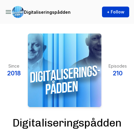
+ Follow
Digitaliseringspådden
Since
Episodes
2018
210
Digitaliseringspådden