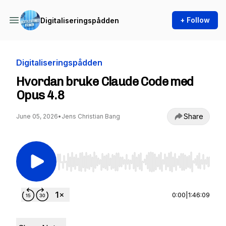
+ Follow
Digitaliseringspådden
Digitaliseringspådden
Hvordan bruke Claude Code med
Opus 4.8
Share
June 05, 2026
•
Jens Christian Bang
Use Left/Right to seek, Home/End to jump to st
0:00
|
1:46:09