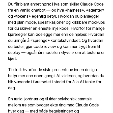
Du får blant annet høre: Hva som skiller Claude Code
fra en vanlig chatbot — og hva «harness», «agenter»
og «tokens» egentlig betyr. Hvordan du planlegger
med plan mode, spesifikasjoner og klikkbare mockups
før du skriver en eneste linje kode. Hvorfor for mange
kjøreregler kan ødelegge mer enn de hjelper. Hvordan
du unngår å «sprenge» kontekstvinduet. Og hvordan
du tester, gjør code review og kommer trygt frem til
deploy — også når modellen «lyver» om at testene er
kjørt.
Til slutt: hvorfor de siste prosentene innen design
betyr mer enn noen gang i AI-alderen, og hvordan du
blir værende i førersetet i stedet for å la AI tenke for
deg.
En ærlig, jordnær og til tider selvironisk samtale
mellom tre som bygger ekte ting med Claude Code
hver dag — med både begeistringen og