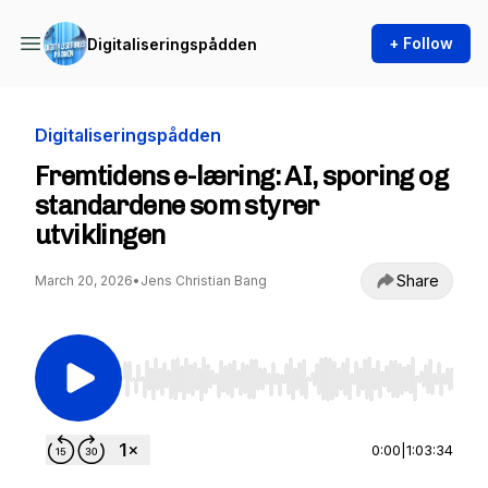
+ Follow
Digitaliseringspådden
Digitaliseringspådden
Fremtidens e-læring: AI, sporing og
standardene som styrer
utviklingen
Share
March 20, 2026
•
Jens Christian Bang
Use Left/Right to seek, Home/End to jump to st
0:00
|
1:03:34