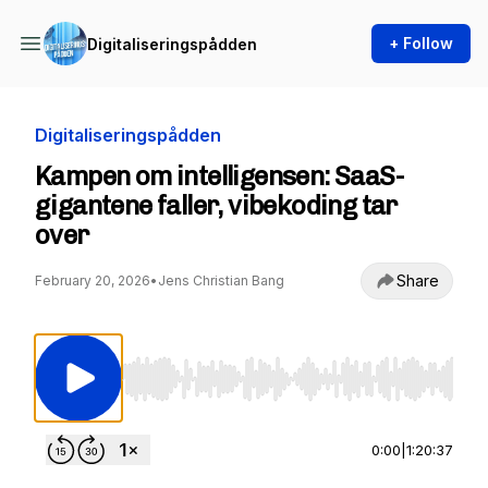
+ Follow
Digitaliseringspådden
Digitaliseringspådden
Kampen om intelligensen: SaaS-
gigantene faller, vibekoding tar
over
Share
February 20, 2026
•
Jens Christian Bang
Use Left/Right to seek, Home/End to jump to st
0:00
|
1:20:37