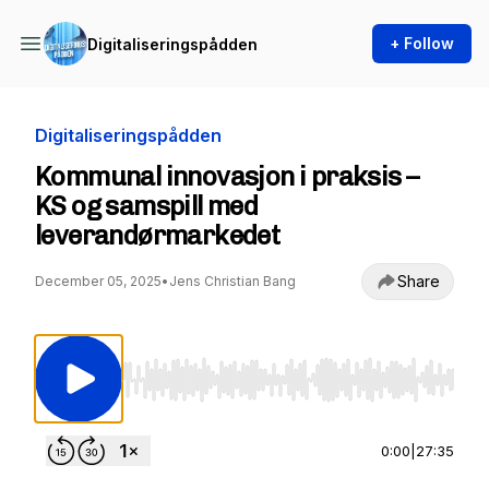
+ Follow
Digitaliseringspådden
Digitaliseringspådden
Kommunal innovasjon i praksis –
KS og samspill med
leverandørmarkedet
Share
December 05, 2025
•
Jens Christian Bang
Use Left/Right to seek, Home/End to jump to st
0:00
|
27:35