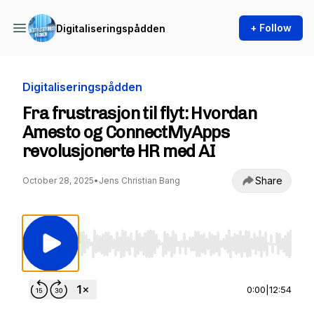
+ Follow
Digitaliseringspådden
Digitaliseringspådden
Fra frustrasjon til flyt: Hvordan
Amesto og ConnectMyApps
revolusjonerte HR med AI
Share
October 28, 2025
•
Jens Christian Bang
Use Left/Right to seek, Home/End to jump to st
0:00
|
12:54