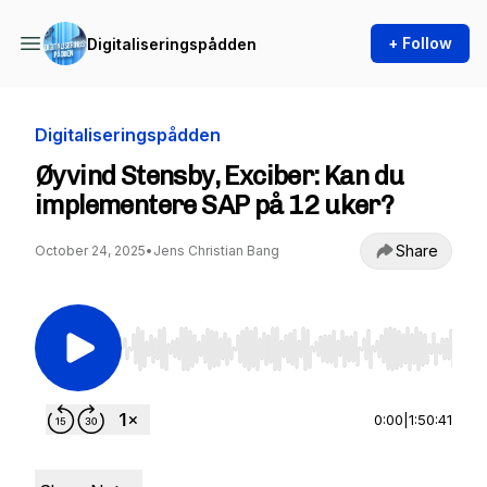
+ Follow
Digitaliseringspådden
Digitaliseringspådden
Øyvind Stensby, Exciber: Kan du
implementere SAP på 12 uker?
Share
October 24, 2025
•
Jens Christian Bang
Use Left/Right to seek, Home/End to jump to st
0:00
|
1:50:41