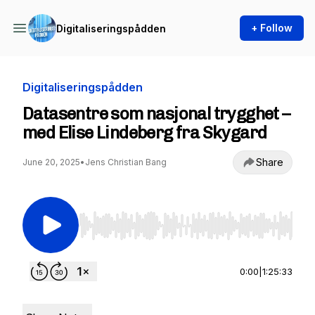
+ Follow
Digitaliseringspådden
Digitaliseringspådden
Datasentre som nasjonal trygghet –
med Elise Lindeberg fra Skygard
Share
June 20, 2025
•
Jens Christian Bang
Use Left/Right to seek, Home/End to jump to st
0:00
|
1:25:33