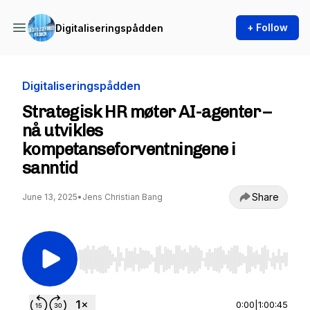
+ Follow
Digitaliseringspådden
Digitaliseringspådden
Strategisk HR møter AI-agenter –
nå utvikles
kompetanseforventningene i
sanntid
Share
June 13, 2025
•
Jens Christian Bang
Use Left/Right to seek, Home/End to jump to st
0:00
|
1:00:45