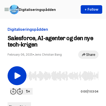
+ Follow
Digitaliseringspådden
Digitaliseringspådden
Salesforce, AI-agenter og den nye
tech-krigen
Share
February 06, 2025
•
Jens Christian Bang
Use Left/Right to seek, Home/End to jump to st
0:00
|
1:03:04