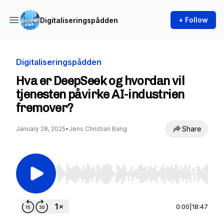
+ Follow
Digitaliseringspådden
Digitaliseringspådden
Hva er DeepSeek og hvordan vil
tjenesten påvirke AI-industrien
fremover?
Share
January 28, 2025
•
Jens Christian Bang
Use Left/Right to seek, Home/End to jump to st
0:00
|
18:47