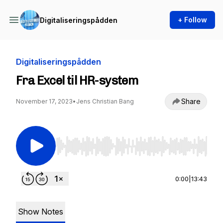
+ Follow
Digitaliseringspådden
Digitaliseringspådden
Fra Excel til HR-system
Share
November 17, 2023
•
Jens Christian Bang
Use Left/Right to seek, Home/End to jump to st
0:00
|
13:43
Show Notes