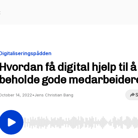
t
Digitaliseringspådden
Hvordan få digital hjelp til å
beholde gode medarbeider
S
October 14, 2022
•
Jens Christian Bang
Use Left/Right to seek, Home/End to jump to start o