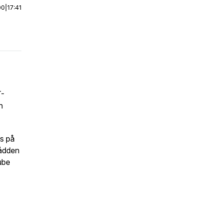
00
|
17:41
T-
n
s på
pådden
Tube