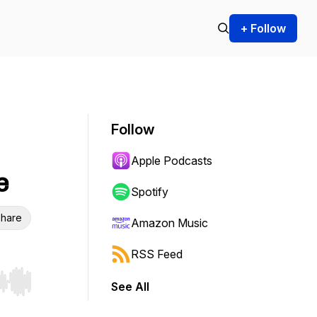
+ Follow
Follow
Apple Podcasts
e
Spotify
hare
Amazon Music
RSS Feed
See All
r end. Hold shift to jump forward or backward.