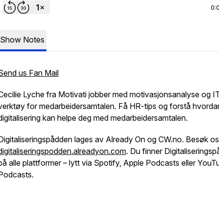
0:
Show Notes
Send us Fan Mail
Cecilie Lyche fra Motivati jobber med motivasjonsanalyse og I
verktøy for medarbeidersamtalen. Få HR-tips og forstå hvorda
digitalisering kan helpe deg med medarbeidersamtalen.
Digitaliseringspådden lages av Already On og CW.no. Besøk os
digitaliseringspodden.alreadyon.com
. Du finner Digitaliserings
på alle plattformer – lytt via Spotify, Apple Podcasts eller You
Podcasts.