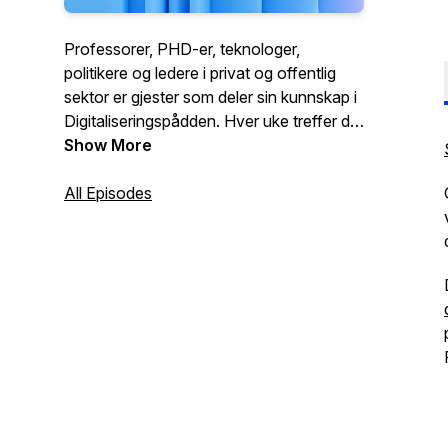
Professorer, PHD-er, teknologer,
politikere og ledere i privat og offentlig
sektor er gjester som deler sin kunnskap i
Digitaliseringspådden. Hver uke treffer du
en ny gjest som gir deg ny kunnskap om
Show More
digitalisering. Programlederne er Jens
Christian Bang og Dag Rustad blander
All Episodes
seg inn i samtalen og stiller de
spørsmålene du ville
stilt.Digitalseringspådden produseres av
utviklingsselskapet Already On og
distribueres av Computerworld Norge.